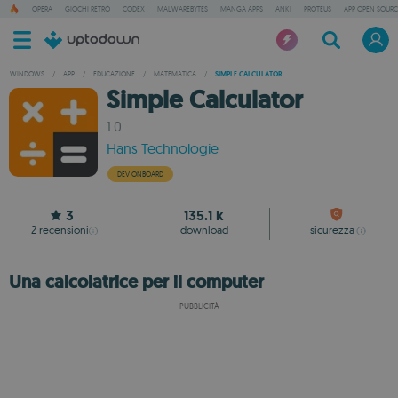
OPERA
GIOCHI RETRÒ
CODEX
MALWAREBYTES
MANGA APPS
ANKI
PROTEUS
APP OPEN SOURC
WINDOWS
/
APP
/
EDUCAZIONE
/
MATEMATICA
/
SIMPLE CALCULATOR
Simple Calculator
1.0
Hans Technologie
DEV ONBOARD
3
135.1 k
2
recensioni
download
sicurezza
Una calcolatrice per il computer
PUBBLICITÀ