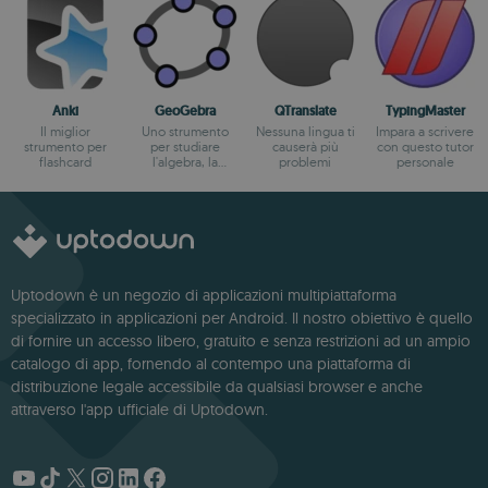
Anki
GeoGebra
QTranslate
TypingMaster
Il miglior
Uno strumento
Nessuna lingua ti
Impara a scrivere
strumento per
per studiare
causerà più
con questo tutor
flashcard
l'algebra, la
problemi
personale
geometria e il
calcolo
Uptodown è un negozio di applicazioni multipiattaforma
specializzato in applicazioni per Android. Il nostro obiettivo è quello
di fornire un accesso libero, gratuito e senza restrizioni ad un ampio
catalogo di app, fornendo al contempo una piattaforma di
distribuzione legale accessibile da qualsiasi browser e anche
attraverso l'app ufficiale di Uptodown.