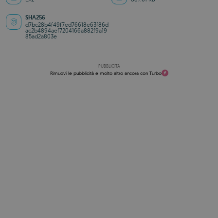
SHA256
d7bc28b4f49f7ed76618e63f86d
ac2b4894aef7204166a882f9a19
85ad2a803e
PUBBLICITÀ
Rimuovi le pubblicità e molto altro ancora con Turbo