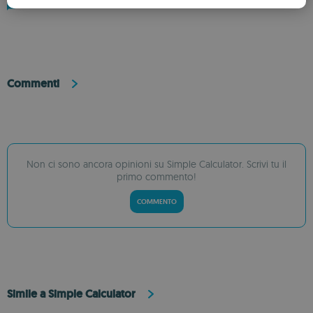
2 recensioni
ROMANIAN
Commenti
Non ci sono ancora opinioni su Simple Calculator. Scrivi tu il
primo commento!
COMMENTO
Simile a Simple Calculator