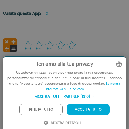
Valuta questa App
RECENSISCI L’APP
Teniamo alla tua privacy
Uptodown utilizza i cookie per migliorare la tua esperienza,
AGGIUNGI ALLA LISTA DEI DESIDERI
AGGIUNGI AI CONSIGLIATI
personalizzando contenuti e annunci in base ai tuoi interessi. Facendo
ENGLISH
clic su "Accetta tutto" acconsentirai all'uso di questi cookie.
La nostra
informativa sulla privacy
FRENCH
Valutazione
MOSTRA TUTTI I PARTNER
(1910) →
3.0
GERMAN
5
4
PORTUGUESE
RIFIUTA TUTTO
ACCETTA TUTTO
3
2
ITALIAN
MOSTRA DETTAGLI
1
SPANISH