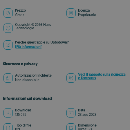
Prezzo
Licenza
Gratis
Proprietario
Copyright © 2026 Hans
Technologie
Perché quest’app è su Uptodown?
(Più informazioni)
Sicurezza e privacy
Vedi il rapporto sulla sicurezza
Autorizzazioni richieste
e l'antivirus
Non disponibile
Informazioni sul download
Download
Data
135.075
23 ago 2023
Tipo di file
Dimensione
EXE
887.61 KB