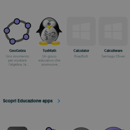
GeoGebra
TuxMath
Calculator
Calculiware
Uno strumento
Un gioco
RoadSoft
Santiago Oliver
per studiare
educativo che
l'algebra, la
promuove
geometria e il
l'apprendimento
calcolo
dell'aritmetica
Scopri Educazione apps